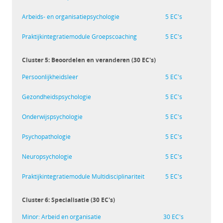
Arbeids- en organisatiepsychologie
5 EC's
Praktijkintegratiemodule Groepscoaching
5 EC's
Cluster 5: Beoordelen en veranderen (30 EC's)
Persoonlijkheidsleer
5 EC's
Gezondheidspsychologie
5 EC's
Onderwijspsychologie
5 EC's
Psychopathologie
5 EC's
Neuropsychologie
5 EC's
Praktijkintegratiemodule Multidisciplinariteit
5 EC's
Cluster 6: Specialisatie (30 EC's)
Minor: Arbeid en organisatie
30 EC's