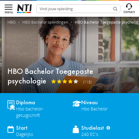
Contact
Menu
HBO
HBO Bachelor opleidingen
HBO Bachelor Toegepaste psycholog
HBO Bachelor Toegepaste
psychologie
(118)
Diploma
Niveau
Hbo bachelor-
Hbo Bachelor
getuigschrift
Start
Studielast
Dagelijks
240 EC's