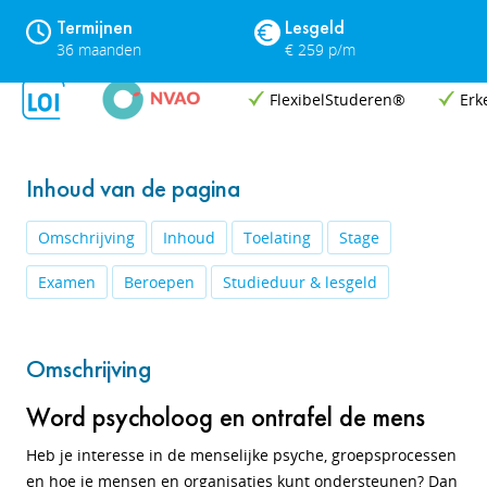
Termijnen
Lesgeld
36 maanden
€ 259 p/m
FlexibelStuderen®
Erk
Inhoud van de pagina
Omschrijving
Inhoud
Toelating
Stage
Examen
Beroepen
Studieduur & lesgeld
Omschrijving
Word psycholoog en ontrafel de mens
Heb je interesse in de menselijke psyche, groepsprocessen
en hoe je mensen en organisaties kunt ondersteunen? Dan