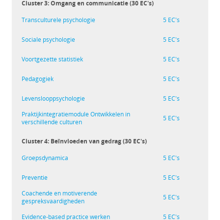
Cluster 3: Omgang en communicatie (30 EC's)
Transculturele psychologie
5 EC's
Sociale psychologie
5 EC's
Voortgezette statistiek
5 EC's
Pedagogiek
5 EC's
Levenslooppsychologie
5 EC's
Praktijkintegratiemodule Ontwikkelen in
5 EC's
verschillende culturen
Cluster 4: Beïnvloeden van gedrag (30 EC's)
Groepsdynamica
5 EC's
Preventie
5 EC's
Coachende en motiverende
5 EC's
gespreksvaardigheden
Evidence-based practice werken
5 EC's