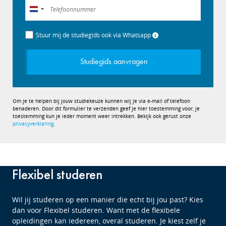
Nederland
+31
Stuur mij de studiegids ook via Whatsapp
Studiegids aanvragen
Om je te helpen bij jouw studiekeuze kunnen wij je via e-mail of telefoon
benaderen. Door dit formulier te verzenden geef je hier toestemming voor, je
toestemming kun je ieder moment weer intrekken. Bekijk ook gerust onze
privacyverklaring
.
Flexibel studeren
Wil jij studeren op een manier die echt bij jou past? Kies
dan voor Flexibel studeren. Want met de flexibele
opleidingen kan iedereen, overal studeren. Je kiest zelf je