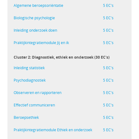
Algemene beroepsoriëntatie
5 EC's
Biologische psychologie
5 EC's
Inleiding onderzoek doen
5 EC's
Praktijkintegratiemodule Jij en ik
5 EC's
Cluster 2: Diagnostiek, ethiek en onderzoek (30 EC's)
Inleiding statistiek
5 EC's
Psychodiagnostiek
5 EC's
Observeren en rapporteren
5 EC's
Effectief communiceren
5 EC's
Beroepsethiek
5 EC's
Praktijkintegratiemodule Ethiek en onderzoek
5 EC's