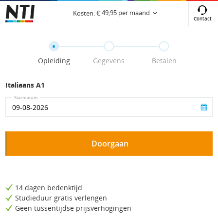
49,95
per maand
Kosten:
€
Contact
Opleiding
Gegevens
Betalen
Italiaans A1
Startdatum
Doorgaan
14 dagen bedenktijd
Studieduur gratis verlengen
Geen tussentijdse prijsverhogingen