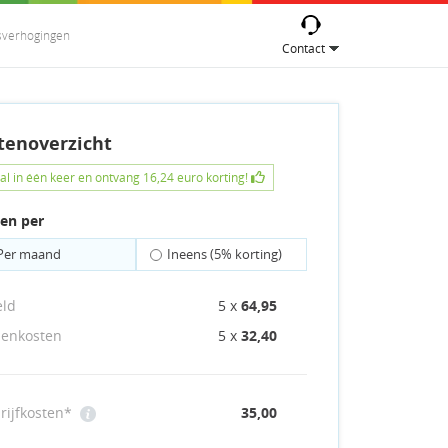
jsverhogingen
Contact
tenoverzicht
al
in één keer
en ontvang
16,24 euro
korting!
len per
Per maand
Ineens
(5% korting)
eld
5 x
64,95
enkosten
5 x
32,40
hrijfkosten*
35,00