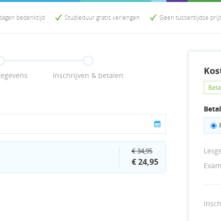
dagen bedenktijd
Studieduur gratis verlengen
Geen tussentijdse pri
Kos
gegevens
Inschrijven & betalen
Beta
Beta
Lesg
€ 34,95
€ 24,95
Exam
Insc