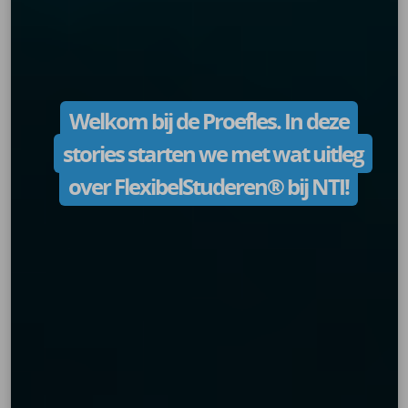
Welkom bij de Proefles. In deze
stories starten we met wat uitleg
over FlexibelStuderen® bij NTI!