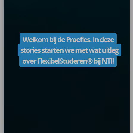
Welkom bij de Proefles. In deze
stories starten we met wat uitleg
over FlexibelStuderen® bij NTI!