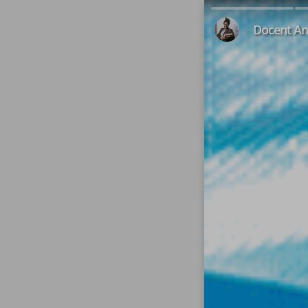
#1
#2
Docent A