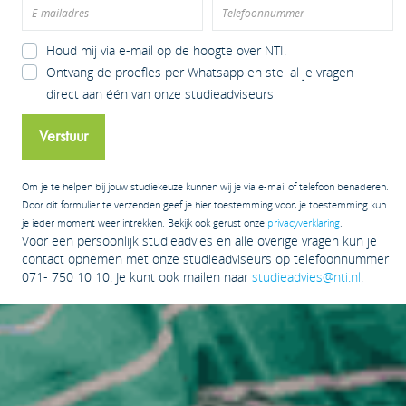
Houd mij via e-mail op de hoogte over NTI.
Ontvang de proefles per Whatsapp en stel al je vragen
direct aan één van onze studieadviseurs
Verstuur
Om je te helpen bij jouw studiekeuze kunnen wij je via e-mail of telefoon benaderen.
Door dit formulier te verzenden geef je hier toestemming voor, je toestemming kun
je ieder moment weer intrekken. Bekijk ook gerust onze
privacyverklaring
.
Voor een persoonlijk studieadvies en alle overige vragen kun je
contact opnemen met onze studieadviseurs op telefoonnummer
071- 750 10 10. Je kunt ook mailen naar
studieadvies@nti.nl
.