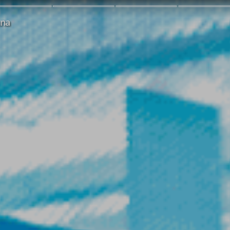
#3
#4
#5
nna