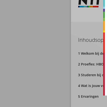
Inhoudsopg
1 Welkom bij de p
2 Proefles: HBO 
3 Studeren bij onz
4 Wat is jouw vol
5 Ervaringen