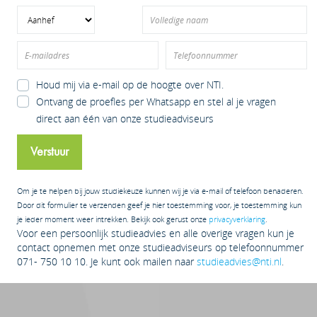
Houd mij via e-mail op de hoogte over NTI.
Ontvang de proefles per Whatsapp en stel al je vragen
ave
direct aan één van onze studieadviseurs
Verstuur
roefles!
Bachelor Toegepaste psychologie
Om je te helpen bij jouw studiekeuze kunnen wij je via e-mail of telefoon benaderen.
Door dit formulier te verzenden geef je hier toestemming voor, je toestemming kun
je ieder moment weer intrekken. Bekijk ook gerust onze
privacyverklaring
.
e partner: net zo flexibel als bij NTI
Voor een persoonlijk studieadvies en alle overige vragen kun je
contact opnemen met onze studieadviseurs op telefoonnummer
gende stap?
071- 750 10 10. Je kunt ook mailen naar
studieadvies@nti.nl
.