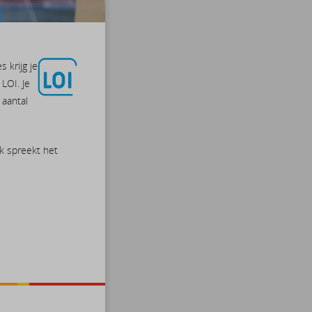
 krijg je
LOI. Je
 aantal
jk spreekt het