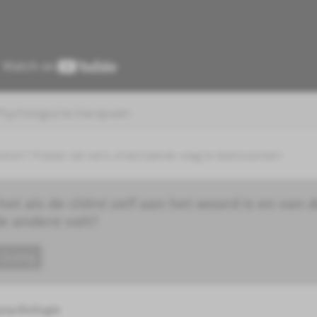
 Psychologische therapieën
ekeken? Probeer dan eens onderstaande vraag te beantwoorden!
et als de cliënt zelf aan het woord is en van 
e andere valt?
Duiding
 psychologie