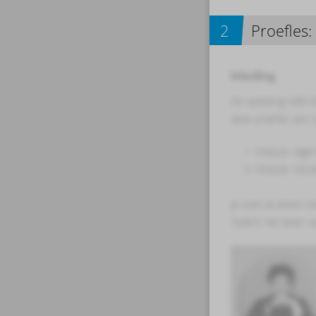
2
Proefles:
Inleiding
De opleiding
HBO B
deze proefles een k
1. Module: Algeme
2. Module: Sociale
Je start zo direct 
Tijdens het lezen v