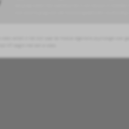
laat graag voelen hoe waardevol het is om mensen in moeilijke t
Ook vertel ik graag over alle functiemogelijkheden na afronding 
video vertelt in het kort waar de module Algemene psychologie over ga
hool NTI begint met een e-video.