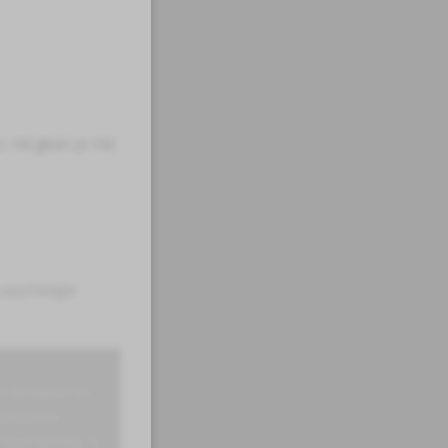
s. We geven je met
 psychologie
.
en die passie en
evensechte
eel dichtbij. Ik