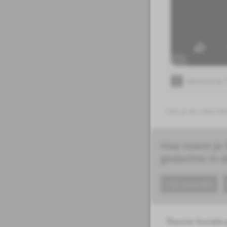
Kennisclip
Heb je de video b
Hoe noem je h
gedachte in d
Vrije associatie
Theorie Sociale