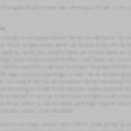
t de paragraaf ‘De partnerrelatie’ lezen, afkomstig uit het boek
Sociale ps
tie
verlangen op een bepaald moment naar een seksuele partner. Dat kan
zijn, het kan ook gaan om een partner voor de korte termijn, denk aan e
id geldt dat mannen meer behoefte hebben aan seksuele variatie dan v
night stands of andere kortetermijnaffaires zullen hebben dan vrouwen.
et onderzoek beschreven in het kader 'Zin in seks?' De grotere behoeft
eeft volgens evolutionair psychologen te maken met de voortplanting (B
én eicel nodig, en dus maar één sekspartner, voor een bevruchting. P
euwe bevruchting zin. Omdat vrouwen bovendien, volgens evolutionair ps
ner bij haar blijft om voor haar en de kinderen te zorgen, bouwen vrouwe
nd met een partner op. Mannen hebben daarentegen miljoenen zaadce
ie) tientallen vrouwen kunnen bevruchten.
olutionair psychologen verklaren waarom mannen eerder geneigd zijn s