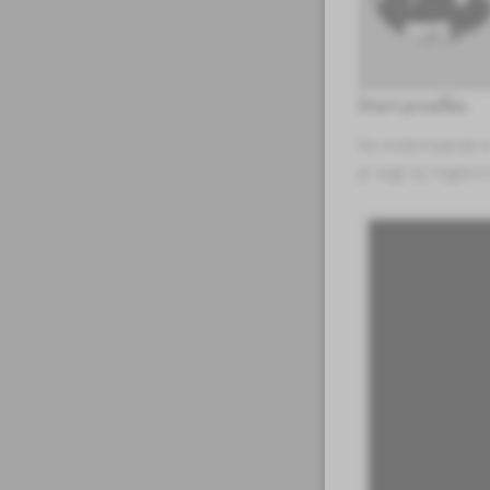
Start proefles
De onderstaande e-
je volgt bij Hogesc