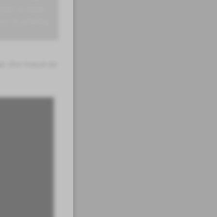
ijden te helpen.
van de opleiding."
at. Elke module die