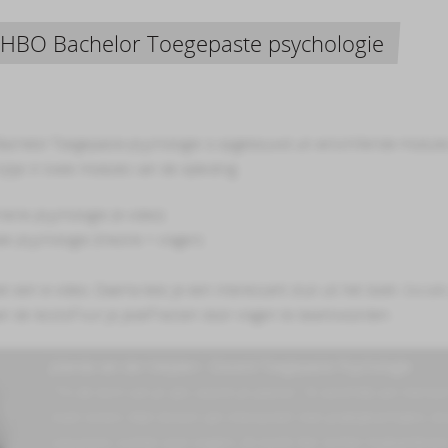
 HBO Bachelor Toegepaste psychologie
achelor Toegepaste psychologie
is opgebouwd uit verschillende module
ijkje in twee modules van de opleiding:
ne psychologie (e-video)
 psychologie (theorie + vragen)
met een e-video. Daarna lees je een interessant stuk uit het boek
Sociale
an de lesstof kun je jezelf testen door vragen te beantwoorden.
Jolanda van der Meijden - Docent Toegepaste Psychologie
""In de kern van je zijn, woont je passie." Ik word blij van mens
inzet tonen. Mijn lessen zijn interactief, met praktijkverhalen, l
casussen, ruimte voor vragen. Zo komt het 'echte' hulpverlenen h