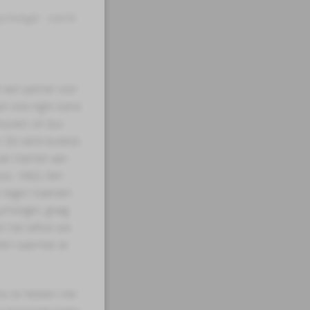
ychologie - inzicht
 een partner voor
en one-night stand.
rouwen, en dus
 Dit werd duidelijk
e van mannen aan
uss, 1992). Een
as negen maanden
ychologen, graag
n het liefste ook
llen waarmee ze
eks te hebben met