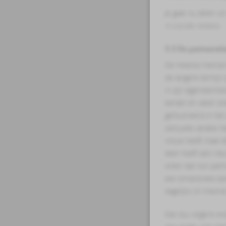
Je gaat nu delen ui
in sociale relaties.
5.3 De partnerrela
De meeste mensen 
de langere termijn 
In zijn algemeenhe
eerder en vaker one
geïllustreerd in h
seksuele variatie h
vrouw heeft maar é
later heeft een ni
willen dat hun part
een emotionele ba
dagelijks (in theor
Dat zou volgens ev