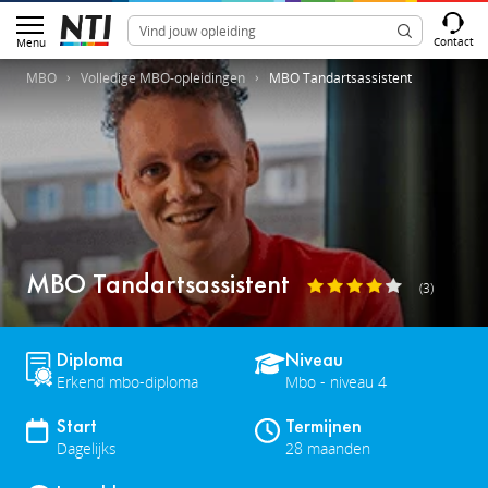
Contact
Menu
MBO
Volledige MBO-opleidingen
MBO Tandartsassistent
MBO Tandartsassistent
(3)
Diploma
Niveau
Erkend mbo-diploma
Mbo - niveau 4
Start
Termijnen
Dagelijks
28 maanden