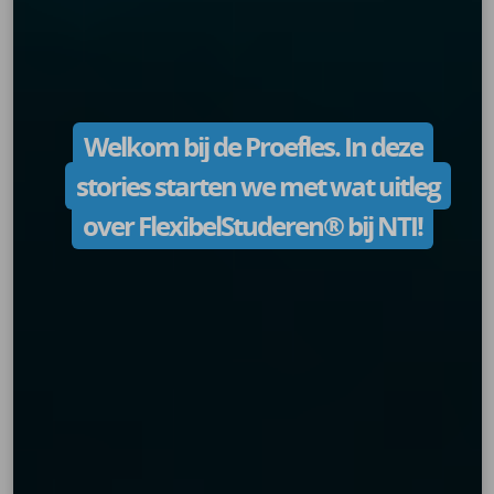
Welkom bij de Proefles. In deze
stories starten we met wat uitleg
over FlexibelStuderen® bij NTI!