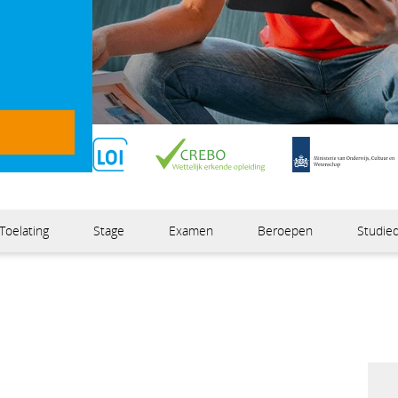
Kosteloos verlengen
Erkend dip
Toelating
Stage
Examen
Beroepen
Studied