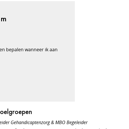
am
ogen bepalen wanneer ik aan
Doelgroepen
ider Gehandicaptenzorg & MBO Begeleider