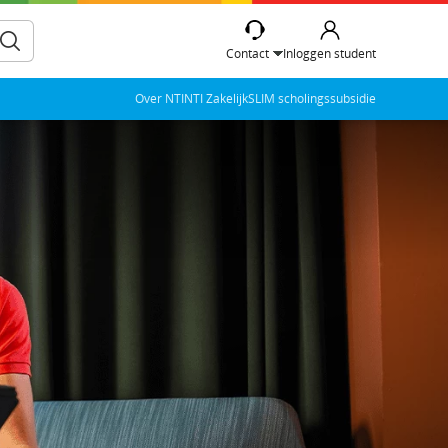
Contact
Inloggen student
Over NTI
NTI Zakelijk
SLIM scholingssubsidie