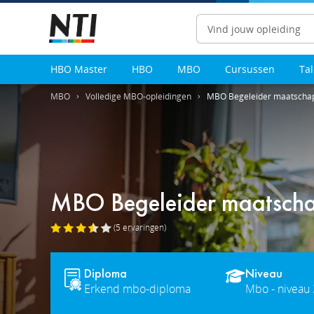
Zoeken
HBO Master
HBO
MBO
Cursussen
Ta
MBO
Volledige MBO-opleidingen
MBO Begeleider maatschap
MBO Begeleider maatscha
(5
ervaringen
)
Diploma
Niveau
Erkend mbo-diploma
Mbo - niveau 