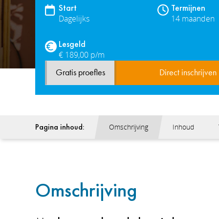
Start
Termijnen
Dagelijks
14 maanden
Lesgeld
€ 189,00 p/m
Gratis proefles
Direct inschrijven
Pagina inhoud:
Omschrijving
Inhoud
Omschrijving