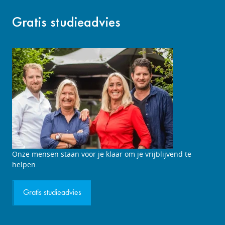
Gratis studieadvies
Studieadviesgesprek
Onze mensen staan voor je klaar om je vrijblijvend te
aanvragen
helpen.
Gratis studieadvies