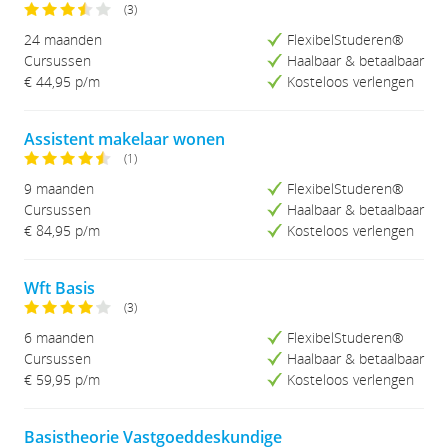
Naam (Z-A)
(3)
Prijs (Laag-Hoog)
24 maanden
FlexibelStuderen®
Prijs (Hoog-Laag)
Cursussen
Haalbaar & betaalbaar
Studieduur (Kort-Lang)
€ 44,95
p/m
Kosteloos verlengen
Studieduur (Lang-Kort)
Assistent makelaar wonen
(1)
9 maanden
FlexibelStuderen®
Cursussen
Haalbaar & betaalbaar
€ 84,95
p/m
Kosteloos verlengen
Wft Basis
(3)
6 maanden
FlexibelStuderen®
Cursussen
Haalbaar & betaalbaar
€ 59,95
p/m
Kosteloos verlengen
Basistheorie Vastgoeddeskundige