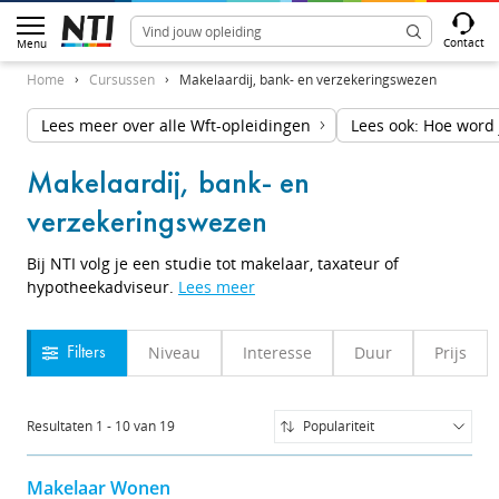
Contact
Menu
Home
Cursussen
Makelaardij, bank- en verzekeringswezen
Lees meer over alle Wft-opleidingen
Lees ook: Hoe word 
Makelaardij, bank- en
verzekeringswezen
Bij NTI volg je een studie tot makelaar, taxateur of
hypotheekadviseur.
Lees meer
Niveau
Interesse
Duur
Prijs
Filters
Resultaten
1
-
10
van
19
Populariteit
Populariteit
Naam (A-Z)
Makelaar Wonen