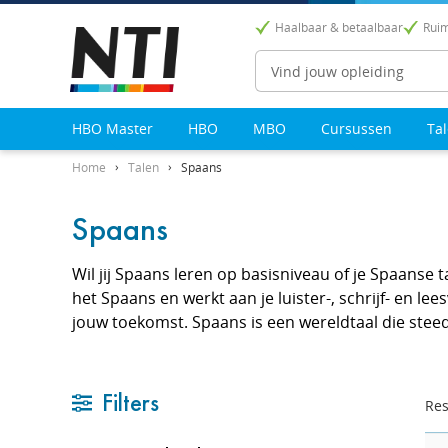
Haalbaar & betaalbaar
Ruim
Zoeken
HBO Master
HBO
MBO
Cursussen
Ta
Home
Talen
Spaans
Spaans
Wil jij Spaans leren op basisniveau of je Spaanse t
het Spaans en werkt aan je luister-, schrijf- en l
jouw toekomst. Spaans is een wereldtaal die steeds
Filters
Res