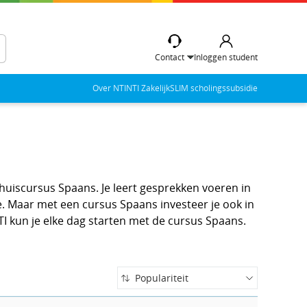
Contact
Inloggen student
Over NTI
NTI Zakelijk
SLIM scholingssubsidie
 thuiscursus Spaans. Je leert gesprekken voeren in
nje. Maar met een cursus Spaans investeer je ook in
NTI kun je elke dag starten met de cursus Spaans.
Populariteit
Populariteit