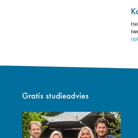
K
Heb
twe
op
Gratis studieadvies