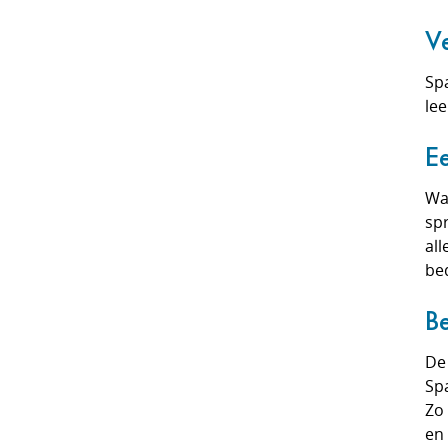
V
Sp
lee
E
Wan
spr
all
bed
B
De 
Spa
Zo 
en 