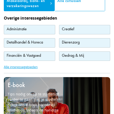
Makelaardij, bank- en
Alle cursussen
verzekeringswezen
Overige interessegebieden
Administratie
Creatief
Detailhandel & Horeca
Dierenzorg
Financiën & Vastgoed
Gedrag & Mij
Alle interessegebieden
E-book
Tips nodig om op te starten of
verder te gaan met je studie?
Bekijk ons e-book boordevol
studietips, video's en handige