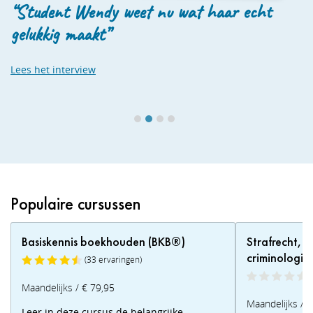
“Student Wendy weet nu wat haar echt
“
gelukkig maakt”
Lees het interview
Populaire cursussen
Basiskennis boekhouden (BKB®)
Strafrecht, f
criminologie
(33 ervaringen)
Maandelijks / € 79,95
Maandelijks / 
Leer in deze cursus de belangrijke