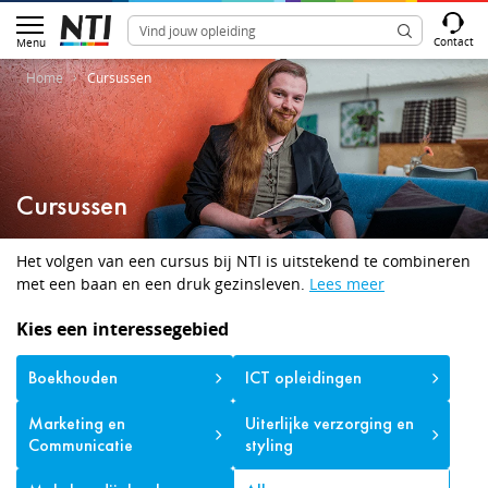
Contact
Menu
Home
Cursussen
Cursussen
Het volgen van een cursus bij NTI is uitstekend te combineren
met een baan en een druk gezinsleven.
Lees meer
Kies een interessegebied
Boekhouden
ICT opleidingen
Marketing en
Uiterlijke verzorging en
Communicatie
styling