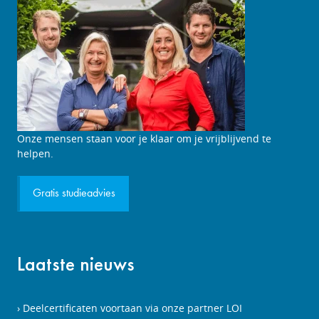
Studieadviesgesprek
Onze mensen staan voor je klaar om je vrijblijvend te
aanvragen
helpen.
Gratis studieadvies
Laatste nieuws
Deelcertificaten voortaan via onze partner LOI