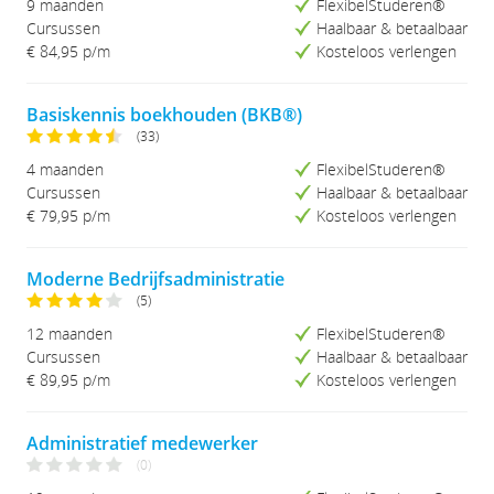
9 maanden
FlexibelStuderen®
Prijs (Hoog-Laag)
Cursussen
Haalbaar & betaalbaar
Studieduur (Kort-Lang)
€ 84,95
p/m
Kosteloos verlengen
Studieduur (Lang-Kort)
Basiskennis boekhouden (BKB®)
(33)
4 maanden
FlexibelStuderen®
Cursussen
Haalbaar & betaalbaar
€ 79,95
p/m
Kosteloos verlengen
Moderne Bedrijfsadministratie
(5)
12 maanden
FlexibelStuderen®
Cursussen
Haalbaar & betaalbaar
€ 89,95
p/m
Kosteloos verlengen
Administratief medewerker
(0)