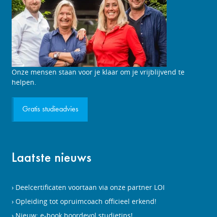
Studieadviesgesprek
Onze mensen staan voor je klaar om je vrijblijvend te
aanvragen
helpen.
Gratis studieadvies
Laatste nieuws
Deelcertificaten voortaan via onze partner LOI
Opleiding tot opruimcoach officieel erkend!
Nieuw: e-book boordevol studietips!