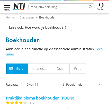
Contact
Menu
Home
Cursussen
Boekhouden
Lees ook: Hoe word je boekhouder?
Boekhouden
Ambieer je een functie op de financiële administratie?
Lees
meer
Interesse
Duur
Prijs
Filters
Resultaten
1
-
10
van
14
Populariteit
Populariteit
Naam (A-Z)
Praktijkdiploma boekhouden (PDB®)
Naam (Z-A)
(19)
Prijs (Laag-Hoog)