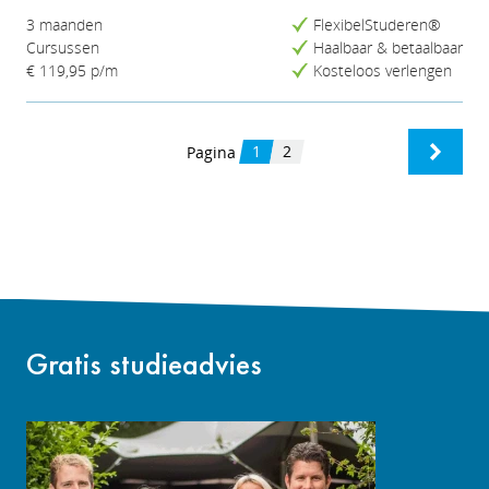
3 maanden
FlexibelStuderen®
Cursussen
Haalbaar & betaalbaar
€ 119,95
p/m
Kosteloos verlengen
1
2
Pagina
Gratis studieadvies