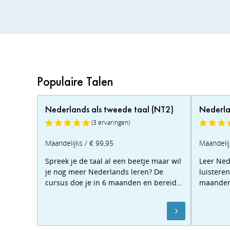
1
2
3
Populaire Talen
Nederlands als tweede taal (NT2)
Nederla
(3 ervaringen)
Maandelijks / € 99,95
Maandelij
Spreek je de taal al een beetje maar wil
Leer Ned
je nog meer Nederlands leren? De
luistere
cursus doe je in 6 maanden en bereid
maanden.
je voor op je NT2 examen. Start direct!
het inbu
studiegi