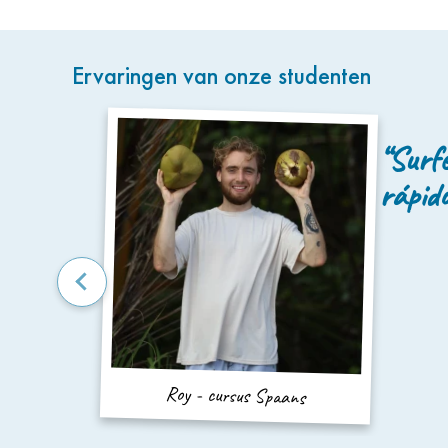
Ervaringen van onze studenten
ast
“Surf
 na
rápid
e
Roy - cursus Spaans