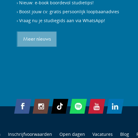
Nieuw: e-book boordevol studietips!
Boost jouw cv: gratis persoonlijk loopbaanadvies
Vraag nu je studiegids aan via WhatsApp!
Meer nieuws
n
Inschrijfvoorwaarden
Open dagen
Vacatures
Blog