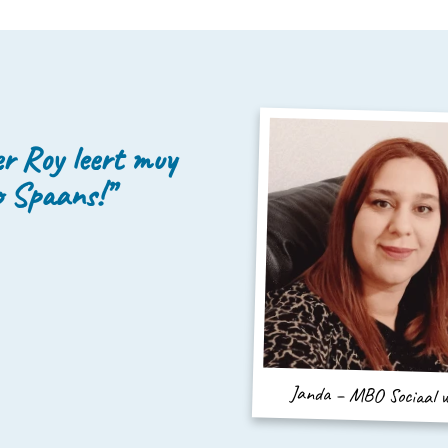
er Roy leert muy
o Spaans!”
Next
Janda – MBO Sociaal w