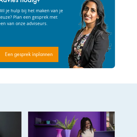
Wil je hulp bij het maken van je
keuze? Plan een gesprek met
een van onze adviseurs.
Een gesprek inplannen