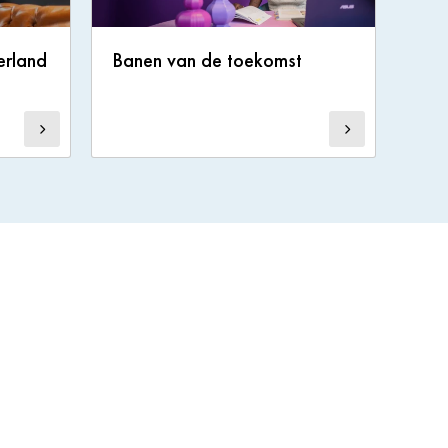
erland
Banen van de toekomst