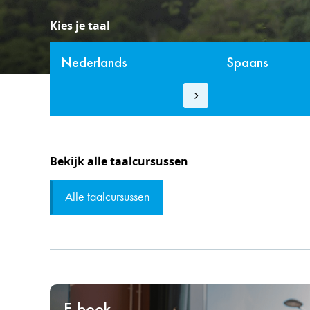
Kies je taal
Nederlands
Spaans
Bekijk alle taalcursussen
Alle taalcursussen
E-book