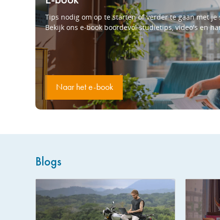
Tips nodig om op te starten of verder te gaan met je 
Bekijk ons e-book boordevol studietips, video's en ha
Naar het e-book
Blogs