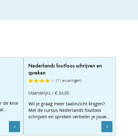
Nederlands foutloos schrijven en
spreken
(11 ervaringen)
Maandelijks / € 34,95
r de knie
Wil je graag meer taalinzicht krijgen?
al
Met de cursus Nederlands foutloos
e snel
schrijven en spreken verbeter je jouw
taalgebruik en spelling. Doe een
proefles!