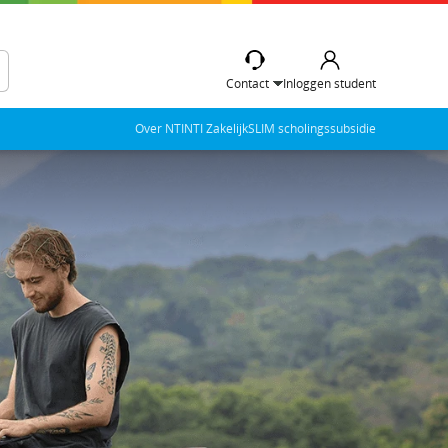
Contact
Inloggen student
Over NTI
NTI Zakelijk
SLIM scholingssubsidie