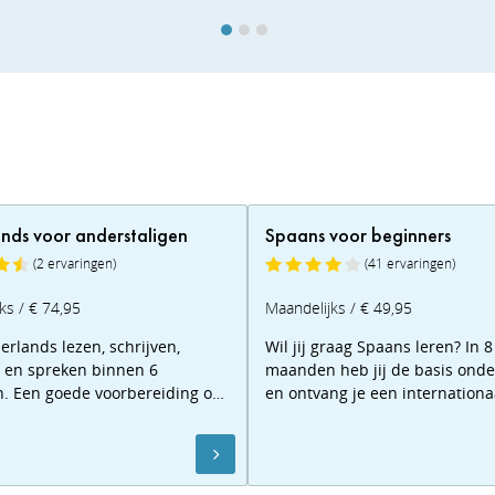
nds voor anderstaligen
Spaans voor beginners
(2 ervaringen)
(41 ervaringen)
ks / € 74,95
Maandelijks / € 49,95
erlands lezen, schrijven,
Wil jij graag Spaans leren? In 8
n en spreken binnen 6
maanden heb jij de basis onde
 Een goede voorbereiding op
en ontvang je een internationa
rgeringsexamen. Vraag de
erkend diploma. Benieuwd? Do
ds aan!
de proefles!