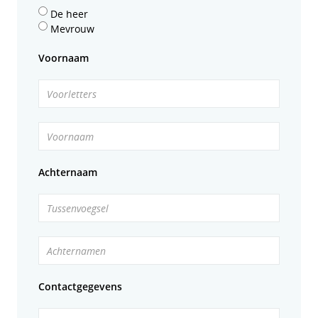
De heer
Mevrouw
Voornaam
Voorletters
Voornaam
Achternaam
Tussenvoegsel
Achternamen
Contactgegevens