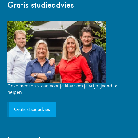
Gratis studieadvies
Studieadviesgesprek
Onze mensen staan voor je klaar om je vrijblijvend te
aanvragen
helpen.
Gratis studieadvies