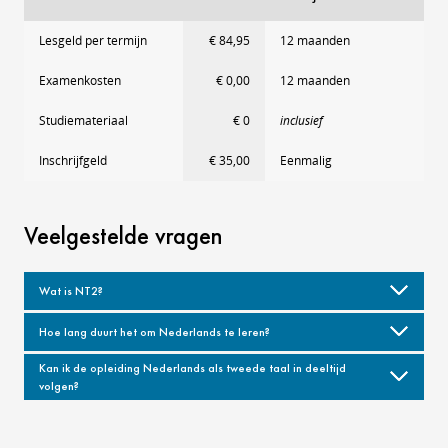
Lesgeld per termijn
€ 84,95
12 maanden
Examenkosten
€ 0,00
12 maanden
Studiemateriaal
€ 0
inclusief
Inschrijfgeld
€ 35,00
Eenmalig
Veelgestelde vragen
Wat is NT2?
Hoe lang duurt het om Nederlands te leren?
Kan ik de opleiding Nederlands als tweede taal in deeltijd
volgen?