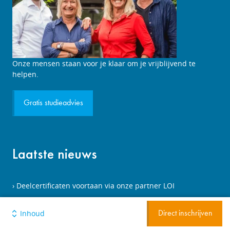
Studieadviesgesprek
Onze mensen staan voor je klaar om je vrijblijvend te
aanvragen
helpen.
Gratis studieadvies
Laatste nieuws
Deelcertificaten voortaan via onze partner LOI
Opleiding tot opruimcoach officieel erkend!
Inhoud
Direct inschrijven
Nieuw: e-book boordevol studietips!