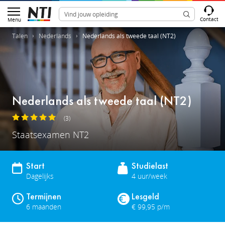
Contact
Menu
Talen
Nederlands
Nederlands als tweede taal (NT2)
Nederlands als tweede taal (NT2)
(3)
Staatsexamen NT2
Start
Studielast
Dagelijks
4 uur/week
Termijnen
Lesgeld
6 maanden
€ 99,95 p/m