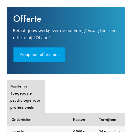
Offerte
Betaalt jouw werkgever de opleiding? Vraag hier een
offerte bij LOI aan!
Vraag een offerte aan
Master in
Toegepaste
psychologie voor
professionals
Onderdelen
Kosten
Termijnen
Lesgeld
€ 569 p/m
24 maanden