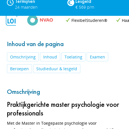
Termijnen
Lesgeld
24 maanden
€ 569 p/m
FlexibelStuderen®
Haa
Inhoud van de pagina
Omschrijving
Inhoud
Toelating
Examen
Beroepen
Studieduur & lesgeld
Omschrijving
Praktijkgerichte master psychologie voor
professionals
Met de Master in Toegepaste psychologie voor