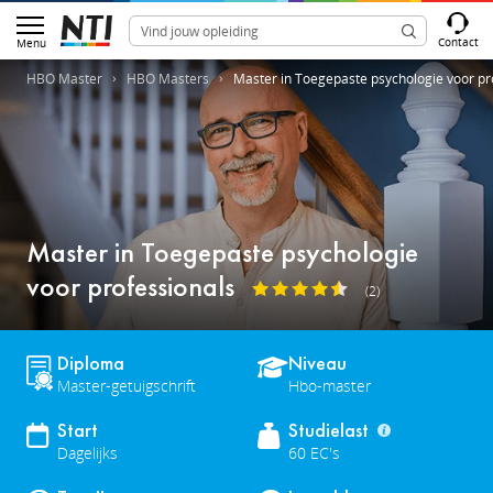
Contact
Menu
HBO Master
HBO Masters
Master in Toegepaste psychologie voor pr
Master in Toegepaste psychologie
voor professionals
(2)
Diploma
Niveau
Master-getuigschrift
Hbo-master
Start
Studielast
Dagelijks
60 EC's