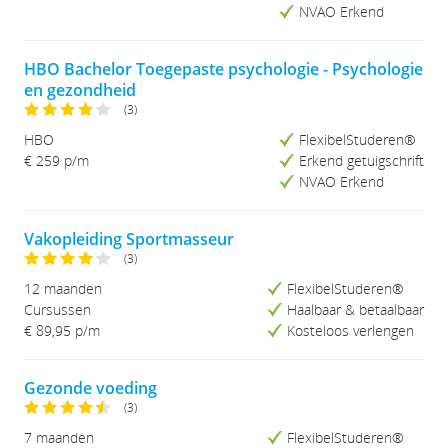
Studieduur (Kort-Lang)
NVAO Erkend
Studieduur (Lang-Kort)
HBO Bachelor Toegepaste psychologie - Psychologie
en gezondheid
(3)
HBO
FlexibelStuderen®
€ 259 p/m
Erkend getuigschrift
NVAO Erkend
Vakopleiding Sportmasseur
(3)
12 maanden
FlexibelStuderen®
Cursussen
Haalbaar & betaalbaar
€ 89,95
p/m
Kosteloos verlengen
Gezonde voeding
(3)
7 maanden
FlexibelStuderen®