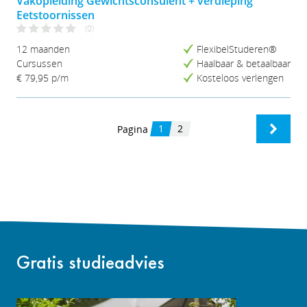
Vakopleiding Gewichtsconsulent + verdieping
Eetstoornissen
(0)
12 maanden
FlexibelStuderen®
Cursussen
Haalbaar & betaalbaar
€ 79,95
p/m
Kosteloos verlengen
1
2
Pagina
Gratis studieadvies