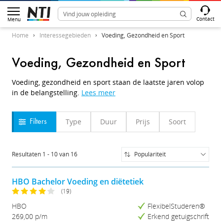
Contact
Menu
Home
Interessegebieden
Voeding, Gezondheid en Sport
Voeding, Gezondheid en Sport
Voeding, gezondheid en sport staan de laatste jaren volop
in de belangstelling.
Lees meer
Type
Duur
Prijs
Soort
Filters
Resultaten
1
-
10
van
16
Populariteit
Populariteit
Naam (A-Z)
HBO Bachelor Voeding en diëtetiek
Naam (Z-A)
(19)
Prijs (Laag-Hoog)
HBO
FlexibelStuderen®
Prijs (Hoog-Laag)
269,00 p/m
Erkend getuigschrift