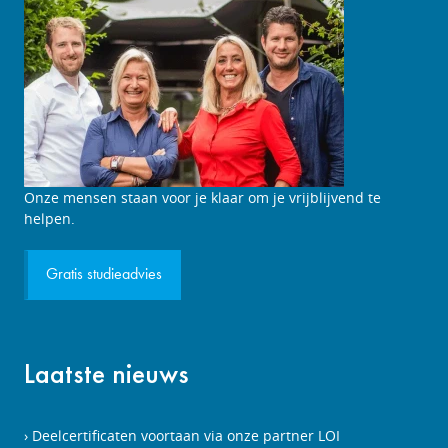
Studieadviesgesprek
Onze mensen staan voor je klaar om je vrijblijvend te
aanvragen
helpen.
Gratis studieadvies
Laatste nieuws
Deelcertificaten voortaan via onze partner LOI