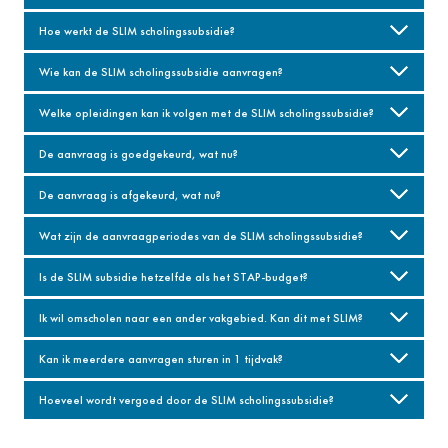
Hoe werkt de SLIM scholingssubsidie?
Wie kan de SLIM scholingssubsidie aanvragen?
Welke opleidingen kan ik volgen met de SLIM scholingssubsidie?
De aanvraag is goedgekeurd, wat nu?
De aanvraag is afgekeurd, wat nu?
Wat zijn de aanvraagperiodes van de SLIM scholingssubsidie?
Is de SLIM subsidie hetzelfde als het STAP-budget?
Ik wil omscholen naar een ander vakgebied. Kan dit met SLIM?
Kan ik meerdere aanvragen sturen in 1 tijdvak?
Hoeveel wordt vergoed door de SLIM scholingssubsidie?