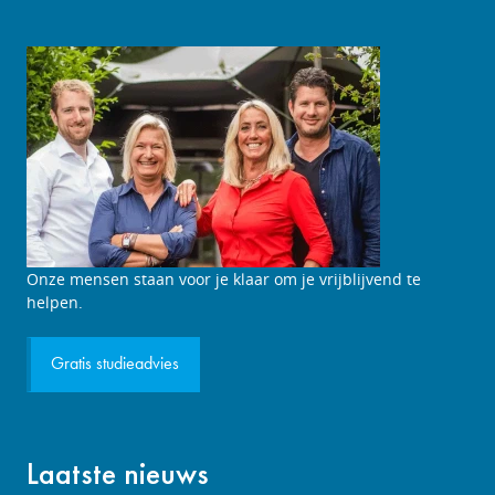
Studieadviesgesprek
Onze mensen staan voor je klaar om je vrijblijvend te
aanvragen
helpen.
Gratis studieadvies
Laatste nieuws