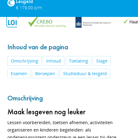
Lesgeld
€ 179,00 p/m
Haa
Inhoud van de pagina
Omschrijving
Inhoud
Toelating
Stage
Examen
Beroepen
Studieduur & lesgeld
Omschrijving
Maak lesgeven nog leuker
Lessen voorbereiden, toetsen afnemen, activiteiten
organiseren en kinderen begeleiden: als
onderwijsassistent ondersteun je een leraar bij deze