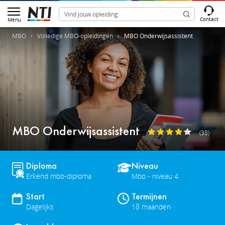
Contact
Menu
MBO
Volledige MBO-opleidingen
MBO Onderwijsassistent
MBO Onderwijsassistent
(38)
Diploma
Niveau
Erkend mbo-diploma
Mbo - niveau 4
Start
Termijnen
Dagelijks
18 maanden