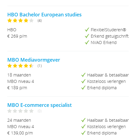
Studieduur (Lang-Kort)
HBO Bachelor European studies
(4)
HBO
FlexibelStuderen®
€ 269 p/m
Erkend getuigschrift
NVAO Erkend
MBO Mediavormgever
(1)
18 maanden
Haalbaar & betaalbaar
MBO niveau 4
Kosteloos verlengen
€ 189 p/m
Erkend diploma
MBO E-commerce specialist
(0)
24 maanden
Haalbaar & betaalbaar
MBO niveau 4
Kosteloos verlengen
€ 139,00 p/m
Erkend diploma