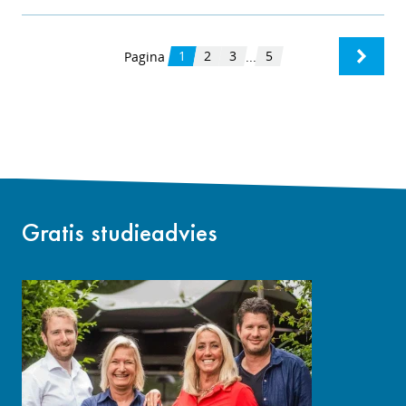
1
2
3
5
Pagina
...
Gratis studieadvies