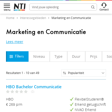
Contact
Menu
Home
Interessegebieden
Marketing en Communicatie
Marketing en Communicatie
Lees meer
Niveau
Type
Duur
Prijs
Soo
Filters
Resultaten
1
-
10
van
49
Populariteit
Populariteit
Naam (A-Z)
HBO Bachelor Communicatie
Naam (Z-A)
(0)
Prijs (Laag-Hoog)
HBO
FlexibelStuderen®
Prijs (Hoog-Laag)
€ 269 p/m
Erkend getuigschrift
Studieduur (Kort-Lang)
NVAO Erkend