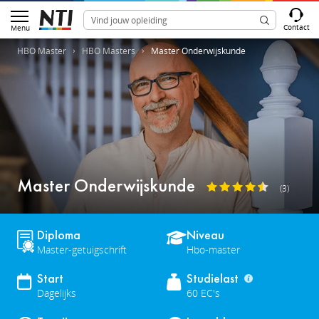
Contact
Menu
HBO Master
HBO Masters
Master Onderwijskunde
Master Onderwijskunde
(3)
Diploma
Niveau
Master-getuigschrift
Hbo-master
Start
Studielast
Dagelijks
60 EC's