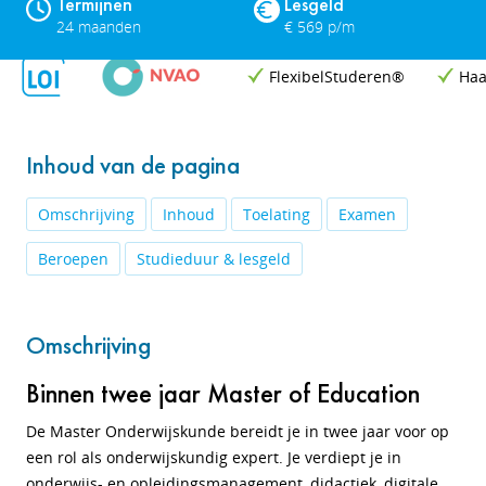
Termijnen
Lesgeld
24 maanden
€ 569 p/m
FlexibelStuderen®
Haa
Inhoud van de pagina
Omschrijving
Inhoud
Toelating
Examen
Beroepen
Studieduur & lesgeld
Omschrijving
Binnen twee jaar Master of Education
De Master Onderwijskunde bereidt je in twee jaar voor op
een rol als onderwijskundig expert. Je verdiept je in
onderwijs- en opleidingsmanagement, didactiek, digitale