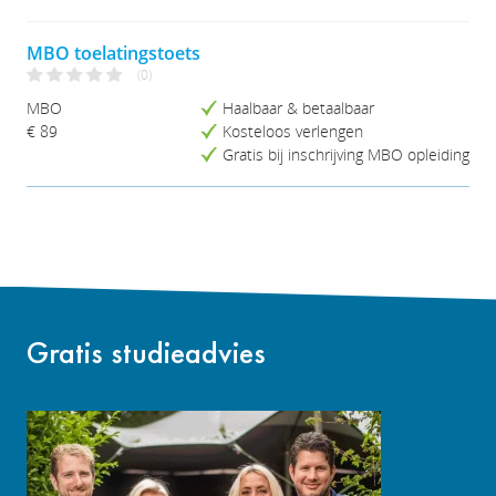
Studieduur (Lang-Kort)
MBO toelatingstoets
(0)
MBO
Haalbaar & betaalbaar
€ 89
Kosteloos verlengen
Gratis bij inschrijving MBO opleiding
Gratis studieadvies