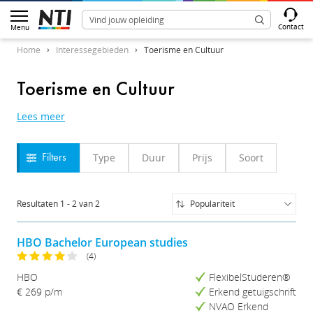
Contact
Menu
Home
Interessegebieden
Toerisme en Cultuur
Toerisme en Cultuur
Lees meer
Type
Duur
Prijs
Soort
Filters
Resultaten
1
-
2
van
2
Populariteit
Populariteit
Naam (A-Z)
HBO Bachelor European studies
Naam (Z-A)
(4)
Prijs (Laag-Hoog)
HBO
FlexibelStuderen®
Prijs (Hoog-Laag)
€ 269 p/m
Erkend getuigschrift
Studieduur (Kort-Lang)
NVAO Erkend