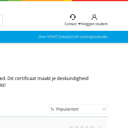
Contact
Inloggen student
Over NTI
NTI Zakelijk
SLIM scholingssubsidie
ed. Dit certificaat maakt je deskundigheid
kt!
Populariteit
Populariteit
Naam (A-Z)
(0)