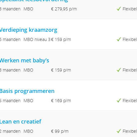
3 maanden
MBO
€ 279,95
p/m
Flexib
Verdieping kraamzorg
6 maanden
MBO niveau 3
€ 159 p/m
Flexib
Werken met baby’s
3 maanden
MBO
€ 159 p/m
Flexib
Basis programmeren
5 maanden
MBO
€ 169 p/m
Flexib
Lean en creatief
2 maanden
MBO
€ 99 p/m
Flexib