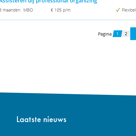
Assisteren bij professional organizing
3 maanden
MBO
€ 105 p/m
Flexib
1
2
Pagina
Laatste nieuws