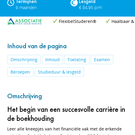
Termijnen
Lesgeld
9 maanden
€ 84,95 p/m
FlexibelStuderen®
Haalbaar &
Inhoud van de pagina
Omschrijving
Inhoud
Toelating
Examen
Beroepen
Studieduur & lesgeld
Omschrijving
Het begin van een succesvolle carrière in
de boekhouding
Leer alle kneepjes van het financiële vak met de erkende