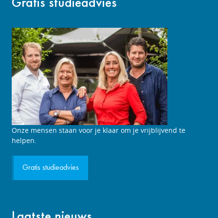
Gratis studieadvies
Studieadviesgesprek
Onze mensen staan voor je klaar om je vrijblijvend te
aanvragen
helpen.
Gratis studieadvies
Laatste nieuws