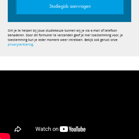
Studiegids aanvragen
Om je te helpen bij jouw studiekeuze kunnen wij je via e-mail of telefoon
benaderen. Door dit formulier te verzenden geef je hier toestemming voor, je
toestemming kun je ieder moment weer intrekken. Bekijk ook gerust onze
privacyverklaring
.