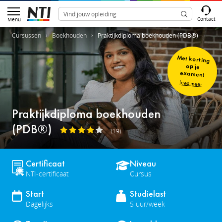
Contact
Menu
Cursussen
Boekhouden
Praktijkdiploma boekhouden (PDB®)
Met korting
op je
examen!
lees meer
Praktijkdiploma boekhouden
(PDB®)
(19)
Certificaat
Niveau
NTI-certificaat
Cursus
Start
Studielast
Dagelijks
5 uur/week