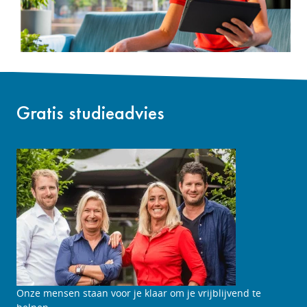
Gratis studieadvies
Studieadviesgesprek
Onze mensen staan voor je klaar om je vrijblijvend te
aanvragen