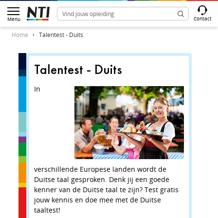
Contact
Menu
Home
Talentest - Duits
Talentest - Duits
Vraag 
'Peter 
In
Bücher
Wat beteke
liest gern
Peter 
verschillende Europese landen wordt de
Peter 
Duitse taal gesproken. Denk jij een goede
Peter 
kenner van de Duitse taal te zijn? Test gratis
jouw kennis en doe mee met de Duitse
Verder
taaltest!