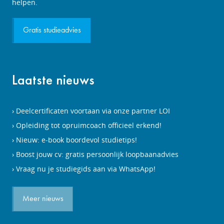
aanvragen
helpen.
Gratis studieadvies
Laatste nieuws
Deelcertificaten voortaan via onze partner LOI
Opleiding tot opruimcoach officieel erkend!
Nieuw: e-book boordevol studietips!
Boost jouw cv: gratis persoonlijk loopbaanadvies
Vraag nu je studiegids aan via WhatsApp!
Meer nieuws