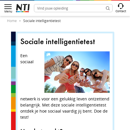
Contact
Menu
Home
Sociale intelligentietest
Sociale intelligentietest
Vraag 
het la
Een
sociaal
In sociale 
langst.
Juist
Onjuis
netwerk is voor een gelukkig leven ontzettend
belangrijk. Met deze sociale intelligentietest
Verder
ontdek je hoe sociaal vaardig jij bent. Doe de
test!