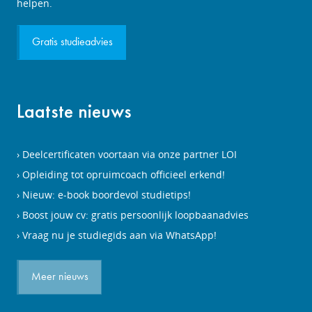
aanvragen
helpen.
Gratis studieadvies
Laatste nieuws
Deelcertificaten voortaan via onze partner LOI
Opleiding tot opruimcoach officieel erkend!
Nieuw: e-book boordevol studietips!
Boost jouw cv: gratis persoonlijk loopbaanadvies
Vraag nu je studiegids aan via WhatsApp!
Meer nieuws