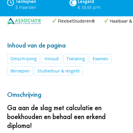
Termijnen
Lesgeld
8 maanden
€ 39,95 p/m
FlexibelStuderen®
Haalbaar &
Inhoud van de pagina
Omschrijving
Inhoud
Toelating
Examen
Beroepen
Studieduur & lesgeld
Omschrijving
Ga aan de slag met calculatie en
boekhouden en behaal een erkend
diploma!