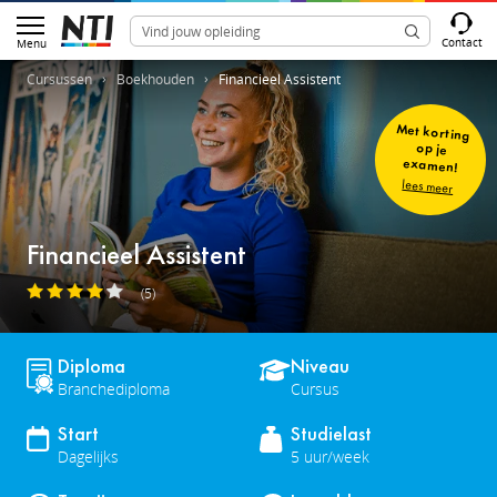
Contact
Menu
Cursussen
Boekhouden
Financieel Assistent
Met korting
op je
examen!
lees meer
Financieel Assistent
(5)
Diploma
Niveau
Branchediploma
Cursus
Start
Studielast
Dagelijks
5 uur/week