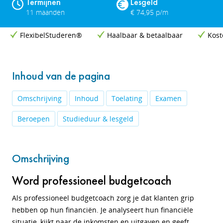
Termijnen
Lesgeld
11 maanden
€ 74,95 p/m
FlexibelStuderen®
Haalbaar & betaalbaar
Kost
Inhoud van de pagina
Omschrijving
Inhoud
Toelating
Examen
Beroepen
Studieduur & lesgeld
Omschrijving
Word professioneel budgetcoach
Als professioneel budgetcoach zorg je dat klanten grip
hebben op hun financiën. Je analyseert hun financiële
situatie, kijkt naar de inkomsten en uitgaven en geeft