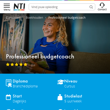
Contact
Menu
Cursussen
Boekhouden
Professioneel budgetcoach
Professioneel budgetcoach
(1)
Diploma
Niveau
Branchediploma
Cursus
Start
Studielast
Dagelijks
5 uur/week