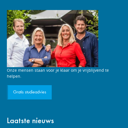
Studieadviesgesprek
Onze mensen staan voor je klaar om je vrijblijvend te
aanvragen
helpen.
Gratis studieadvies
Laatste nieuws