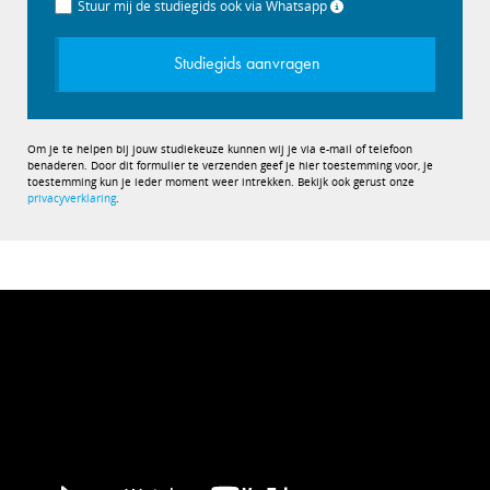
Stuur mij de studiegids ook via Whatsapp
Studiegids aanvragen
Om je te helpen bij jouw studiekeuze kunnen wij je via e-mail of telefoon
benaderen. Door dit formulier te verzenden geef je hier toestemming voor, je
toestemming kun je ieder moment weer intrekken. Bekijk ook gerust onze
privacyverklaring
.