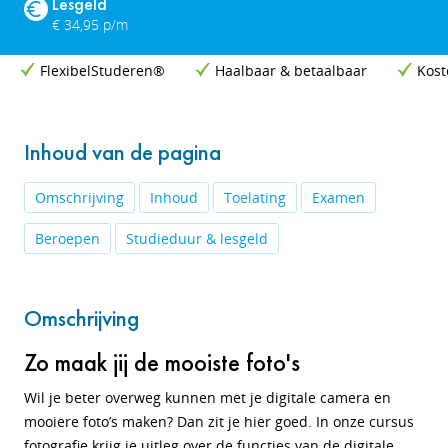
Lesgeld
€ 34,95 p/m
FlexibelStuderen®
Haalbaar & betaalbaar
Kost
Inhoud van de pagina
Omschrijving
Inhoud
Toelating
Examen
Beroepen
Studieduur & lesgeld
Omschrijving
Zo maak jij de mooiste foto's
Wil je beter overweg kunnen met je digitale camera en
mooiere foto’s maken? Dan zit je hier goed. In onze cursus
fotografie krijg je uitleg over de functies van de digitale