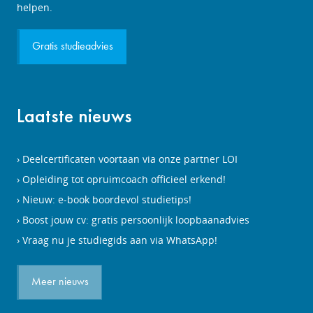
aanvragen
helpen.
Gratis studieadvies
Laatste nieuws
Deelcertificaten voortaan via onze partner LOI
Opleiding tot opruimcoach officieel erkend!
Nieuw: e-book boordevol studietips!
Boost jouw cv: gratis persoonlijk loopbaanadvies
Vraag nu je studiegids aan via WhatsApp!
Meer nieuws