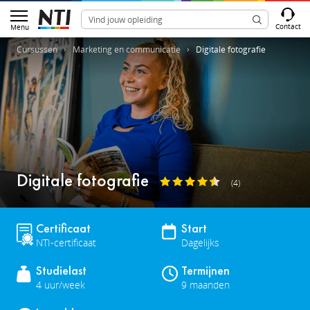
Contact
Menu
Cursussen
Marketing en communicatie
Digitale fotografie
Digitale fotografie
(4)
Certificaat
Start
NTI-certificaat
Dagelijks
Studielast
Termijnen
4 uur/week
9 maanden