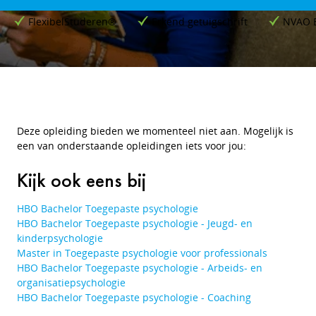
FlexibelStuderen®
Erkend getuigschrift
NVAO 
Deze opleiding bieden we momenteel niet aan. Mogelijk is
een van onderstaande opleidingen iets voor jou:
Kijk ook eens bij
HBO Bachelor Toegepaste psychologie
HBO Bachelor Toegepaste psychologie - Jeugd- en
kinderpsychologie
Master in Toegepaste psychologie voor professionals
HBO Bachelor Toegepaste psychologie - Arbeids- en
organisatiepsychologie
HBO Bachelor Toegepaste psychologie - Coaching