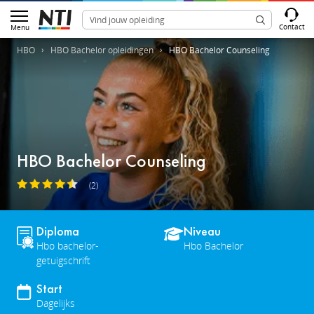
Contact
Menu
HBO
HBO Bachelor opleidingen
HBO Bachelor Counseling
HBO Bachelor Counseling
(2)
Diploma
Niveau
Hbo bachelor-
Hbo Bachelor
getuigschrift
Start
Dagelijks