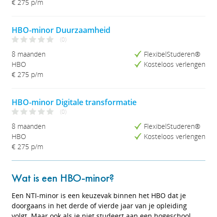
€ 275 p/m
Studieduur (Lang-Kort)
HBO-minor Duurzaamheid
(0)
8 maanden
FlexibelStuderen®
HBO
Kosteloos verlengen
€ 275 p/m
HBO-minor Digitale transformatie
(0)
8 maanden
FlexibelStuderen®
HBO
Kosteloos verlengen
€ 275 p/m
Wat is een HBO-minor?
Een NTI-minor is een keuzevak binnen het HBO dat je
doorgaans in het derde of vierde jaar van je opleiding
volgt. Maar ook als je niet studeert aan een hogeschool,