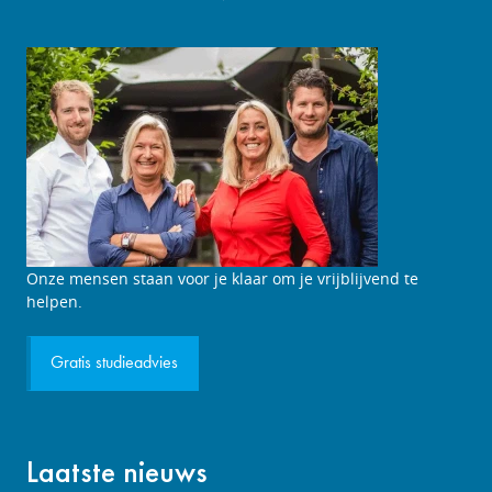
Studieadviesgesprek
Onze mensen staan voor je klaar om je vrijblijvend te
aanvragen
helpen.
Gratis studieadvies
Laatste nieuws