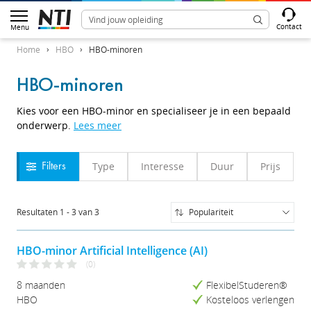
Contact
Menu
Home
HBO
HBO-minoren
HBO-minoren
Kies voor een HBO-minor en specialiseer je in een bepaald
onderwerp.
Lees meer
Type
Interesse
Duur
Prijs
Filters
Resultaten
1
-
3
van
3
Populariteit
Populariteit
Naam (A-Z)
HBO-minor Artificial Intelligence (AI)
Naam (Z-A)
(0)
Prijs (Laag-Hoog)
8 maanden
FlexibelStuderen®
Prijs (Hoog-Laag)
HBO
Kosteloos verlengen
Studieduur (Kort-Lang)