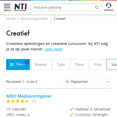
Contact
Menu
Home
Interessegebieden
Creatief
Creatief
Creatieve opleidingen en creatieve cursussen: bij NTI volg
je ze op jouw manier.
Lees meer
1
Niveau
Type
Duur
Prijs
Soo
Filters
Resultaten
1
-
2
van
2
Populariteit
Populariteit
Naam (A-Z)
MBO Mediavormgever
Naam (Z-A)
(1)
Prijs (Laag-Hoog)
18 maanden
Haalbaar & betaalbaar
Prijs (Hoog-Laag)
MBO niveau 4
Kosteloos verlengen