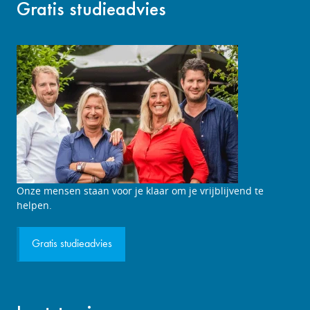
Gratis studieadvies
Studieadviesgesprek
Onze mensen staan voor je klaar om je vrijblijvend te
aanvragen
helpen.
Gratis studieadvies