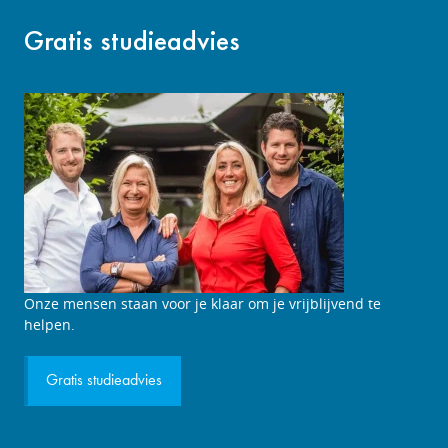
Gratis studieadvies
Studieadviesgesprek
Onze mensen staan voor je klaar om je vrijblijvend te
aanvragen
helpen.
Gratis studieadvies