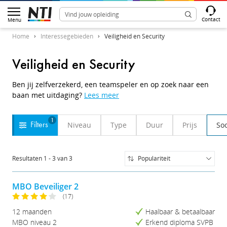
Contact
Menu
Home
Interessegebieden
Veiligheid en Security
Veiligheid en Security
Ben jij zelfverzekerd, een teamspeler en op zoek naar een
baan met uitdaging?
Lees meer
1
Niveau
Type
Duur
Prijs
Soo
Filters
Resultaten
1
-
3
van
3
Populariteit
Populariteit
Naam (A-Z)
MBO Beveiliger 2
Naam (Z-A)
(17)
Prijs (Laag-Hoog)
12 maanden
Haalbaar & betaalbaar
Prijs (Hoog-Laag)
MBO niveau 2
Erkend diploma SVPB