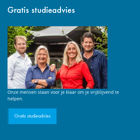
Gratis studieadvies
Studieadviesgesprek
Onze mensen staan voor je klaar om je vrijblijvend te
aanvragen
helpen.
Gratis studieadvies