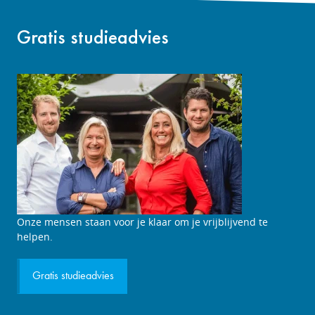
Gratis studieadvies
Studieadviesgesprek
Onze mensen staan voor je klaar om je vrijblijvend te
aanvragen
helpen.
Gratis studieadvies