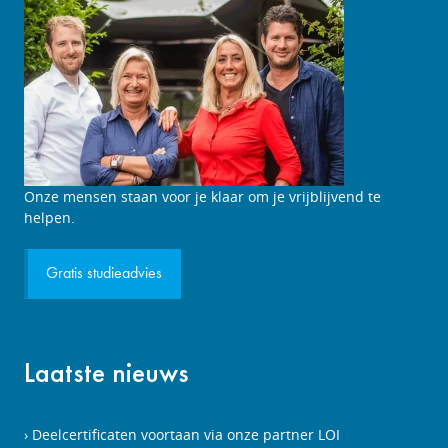
Studieadviesgesprek
Onze mensen staan voor je klaar om je vrijblijvend te
aanvragen
helpen.
Gratis studieadvies
Laatste nieuws
Deelcertificaten voortaan via onze partner LOI