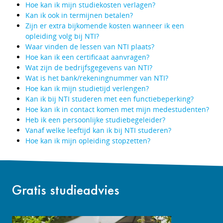
Hoe kan ik mijn studiekosten verlagen?
Kan ik ook in termijnen betalen?
Zijn er extra bijkomende kosten wanneer ik een
opleiding volg bij NTI?
Waar vinden de lessen van NTI plaats?
Hoe kan ik een certificaat aanvragen?
Wat zijn de bedrijfsgegevens van NTI?
Wat is het bank/rekeningnummer van NTI?
Hoe kan ik mijn studietijd verlengen?
Kan ik bij NTI studeren met een functiebeperking?
Hoe kan ik in contact komen met mijn medestudenten?
Heb ik een persoonlijke studiebegeleider?
Vanaf welke leeftijd kan ik bij NTI studeren?
Hoe kan ik mijn opleiding stopzetten?
Gratis studieadvies