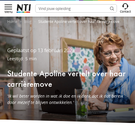
Contact
Menu
Home
Blog
Studente Apoline vertelt over haar carrièremove
Geplaatst op 13 februari 2023
Leestijd: 5 min
Studente Apoline vertelt over haar
carrièremove
'Ik wil beter worden in wat ik doe en ik denk dat ik dat bereik
door mezelf te blijven ontwikkelen.'