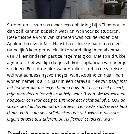
Studenten kiezen vaak voor een opleiding bij NTI omdat ze
dan zelf kunnen bepalen waar en wanneer ze studeren.
Deze flexibele vorm van studeren was ook de reden dat
Apoline koos voor NTI. Naast haar drukke baan maakt ze
namelijk 3 keer per week flinke wandelingen en als oma
van 7 kleinkinderen past ze regelmatig op. Met zo’n drukke
agenda is het wel fijn dat je zelf kunt inplannen wanneer je
studeert. En ook de plek waar Apoline studeerde vereiste
wel wat aanpassingsvermogen want Apoline en haar man
wonen namelijk al 1,5 jaar in een caravan.
“We zijn bezig met
het bouwen van ons eigen houten huis. Het is een heel project,
mijn man doet alles zelf en ik help waar ik kan. We verwachten
nog zeker een jaar bezig te zijn voor het helemaal af is. Ook de
studie deed ik dus vanuit de caravan. Een vaste studeerplek had
ik niet en ik nam de studieboeken dan ook weleens mee om
ergens anders te studeren. Dat is flexibel studeren, toch?”
Dankzij goede ervaring volgend jaar