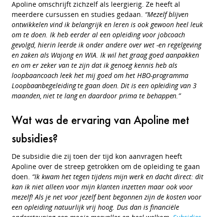
Apoline omschrijft zichzelf als leergierig. Ze heeft al
meerdere cursussen en studies gedaan.
“Mezelf blijven
ontwikkelen vind ik belangrijk en leren is ook gewoon heel leuk
om te doen. Ik heb eerder al een opleiding voor jobcoach
gevolgd, hierin leerde ik onder andere over wet -en regelgeving
en zaken als Wajong en WIA. Ik wil het graag goed aanpakken
en om er zeker van te zijn dat ik genoeg kennis heb als
loopbaancoach leek het mij goed om het
HBO-programma
Loopbaanbegeleiding
te gaan doen. Dit is een opleiding van 3
maanden, niet te lang en daardoor prima te behappen.”
Wat was de ervaring van Apoline met
subsidies?
De subsidie die zij toen der tijd kon aanvragen heeft
Apoline over de streep getrokken om de opleiding te gaan
doen.
“Ik kwam het tegen tijdens mijn werk en dacht direct: dit
kan ik niet alleen voor mijn klanten inzetten maar ook voor
mezelf! Als je net voor jezelf bent begonnen zijn de kosten voor
een opleiding natuurlijk vrij hoog. Dus dan is financiële