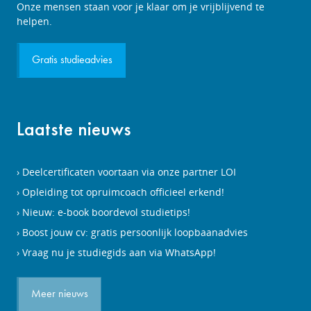
Studieadviesgesprek
Onze mensen staan voor je klaar om je vrijblijvend te
aanvragen
helpen.
Gratis studieadvies
Laatste nieuws
Deelcertificaten voortaan via onze partner LOI
Opleiding tot opruimcoach officieel erkend!
Nieuw: e-book boordevol studietips!
Boost jouw cv: gratis persoonlijk loopbaanadvies
Vraag nu je studiegids aan via WhatsApp!
Meer nieuws