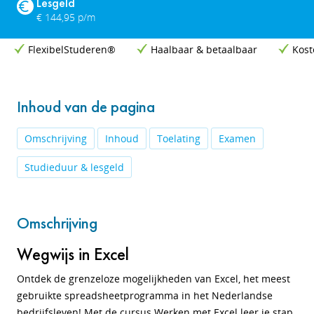
Lesgeld
€ 144,95 p/m
FlexibelStuderen®
Haalbaar & betaalbaar
Kost
Inhoud van de pagina
Omschrijving
Inhoud
Toelating
Examen
Studieduur & lesgeld
Omschrijving
Wegwijs in Excel
Ontdek de grenzeloze mogelijkheden van Excel, het meest
gebruikte spreadsheetprogramma in het Nederlandse
bedrijfsleven! Met de cursus Werken met Excel leer je stap