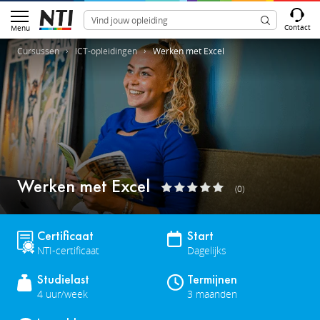
Contact
Menu
Cursussen
ICT-opleidingen
Werken met Excel
Werken met Excel
(0)
Certificaat
Start
NTI-certificaat
Dagelijks
Studielast
Termijnen
4 uur/week
3 maanden