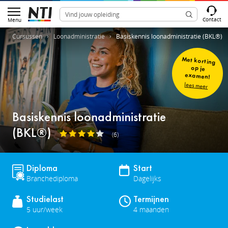
Contact
Menu
Cursussen
Loonadministratie
Basiskennis loonadministratie (BKL®)
Met korting
op je
examen!
lees meer
Basiskennis loonadministratie
(BKL®)
(6)
Diploma
Start
Branchediploma
Dagelijks
Studielast
Termijnen
5 uur/week
4 maanden