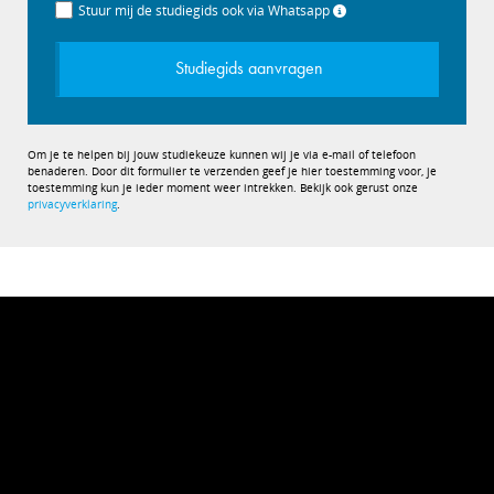
Stuur mij de studiegids ook via Whatsapp
Studiegids aanvragen
Om je te helpen bij jouw studiekeuze kunnen wij je via e-mail of telefoon
benaderen. Door dit formulier te verzenden geef je hier toestemming voor, je
toestemming kun je ieder moment weer intrekken. Bekijk ook gerust onze
privacyverklaring
.