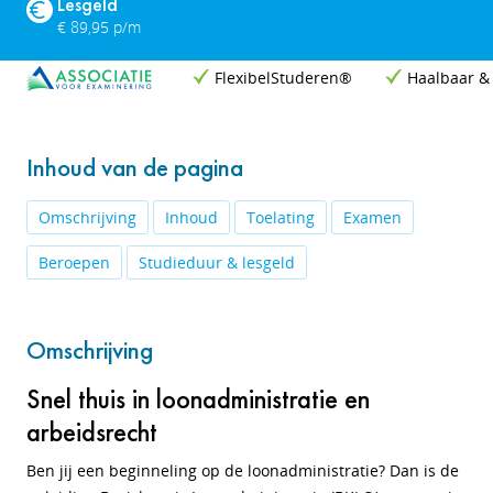
Lesgeld
€ 89,95 p/m
FlexibelStuderen®
Haalbaar &
Inhoud van de pagina
Omschrijving
Inhoud
Toelating
Examen
Beroepen
Studieduur & lesgeld
Omschrijving
Snel thuis in loonadministratie en
arbeidsrecht
Ben jij een beginneling op de loonadministratie? Dan is de