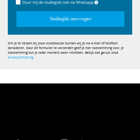
Stuur mij de studiegids ook via Whatsapp
Studiegids aanvragen
Om je te helpen bij jouw studiekeuze kunnen wij je via e-mail of telefoon
benaderen. Door dit formulier te verzenden geef je hier toestemming voor, je
toestemming kun je ieder moment weer intrekken. Bekijk ook gerust onze
privacyverklaring
.