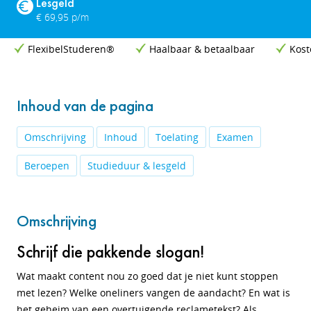
Lesgeld
€ 69,95 p/m
FlexibelStuderen®
Haalbaar & betaalbaar
Kost
Inhoud van de pagina
Omschrijving
Inhoud
Toelating
Examen
Beroepen
Studieduur & lesgeld
Omschrijving
Schrijf die pakkende slogan!
Wat maakt content nou zo goed dat je niet kunt stoppen
met lezen? Welke oneliners vangen de aandacht? En wat is
het geheim van een overtuigende reclametekst? Als