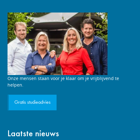
Studieadviesgesprek
Onze mensen staan voor je klaar om je vrijblijvend te
aanvragen
helpen.
Gratis studieadvies
Laatste nieuws