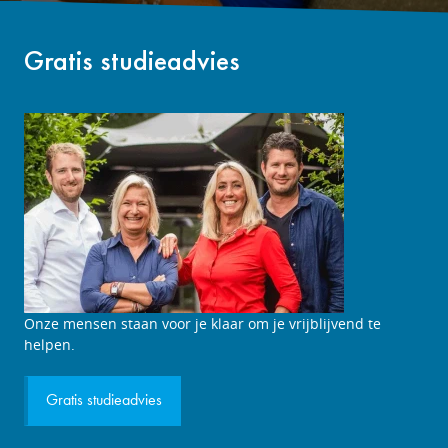
Gratis studieadvies
Studieadviesgesprek
Onze mensen staan voor je klaar om je vrijblijvend te
aanvragen
helpen.
Gratis studieadvies