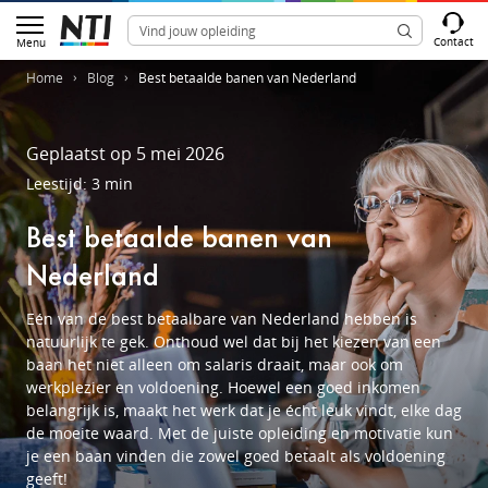
Contact
Menu
Home
Blog
Best betaalde banen van Nederland
Geplaatst op 5 mei 2026
Leestijd: 3 min
Best betaalde banen van
Nederland
Eén van de best betaalbare van Nederland hebben is
natuurlijk te gek. Onthoud wel dat bij het kiezen van een
baan het niet alleen om salaris draait, maar ook om
werkplezier en voldoening. Hoewel een goed inkomen
belangrijk is, maakt het werk dat je écht leuk vindt, elke dag
de moeite waard. Met de juiste opleiding en motivatie kun
je een baan vinden die zowel goed betaalt als voldoening
geeft!