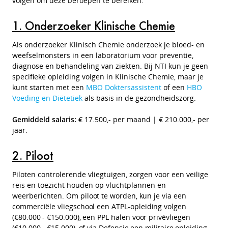
volgen om deze beroepen te bereiken.
1. Onderzoeker Klinische Chemie
Als onderzoeker Klinisch Chemie onderzoek je bloed- en
weefselmonsters in een laboratorium voor preventie,
diagnose en behandeling van ziekten. Bij NTI kun je geen
specifieke opleiding volgen in Klinische Chemie, maar je
kunt starten met een
MBO Doktersassistent
of een
HBO
Voeding en Diëtetiek
als basis in de gezondheidszorg.
Gemiddeld salaris:
€ 17.500,- per maand | € 210.000,- per
jaar.
2. Piloot
Piloten controlerende vliegtuigen, zorgen voor een veilige
reis en toezicht houden op vluchtplannen en
weerberichten.
Om piloot te worden, kun je via een
commerciële vliegschool een
ATPL
-opleiding volgen
(€80.000 - €150.000), een
PPL
halen voor privévliegen
(€10.000 - €15.000), of via Defensie een militaire opleiding