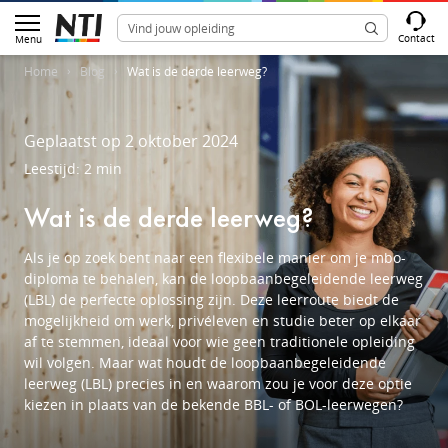
Contact
Menu
Home
Blog
Wat is de derde leerweg?
Geplaatst op 2 oktober 2024
Leestijd: 2 min
Wat is de derde leerweg?
Als je op zoek bent naar een flexibele manier om je mbo-
diploma te behalen, kan de
loopbaanbegeleidende leerweg
(LBL)
de perfecte oplossing zijn. Deze leerroute biedt de
mogelijkheid om werk, privéleven en studie beter op elkaar
af te stemmen, ideaal voor wie geen traditionele opleiding
wil volgen. Maar wat houdt de
loopbaanbegeleidende
leerweg (LBL)
precies in en waarom zou je voor deze optie
kiezen in plaats van de bekende BBL- of BOL-leerwegen?