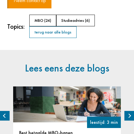
Neem contact op
MBO
(24)
Studieadvies
(6)
Topics:
terug naar alle blogs
Lees eens deze blogs
leestijd: 3 min
Best betaalde MBO-banen