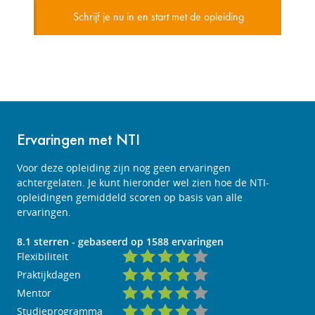
Schrijf je nu in en start met de opleiding
Ervaringen met NTI
Voor deze opleiding zijn nog geen ervaringen
achtergelaten. Je kunt hieronder wel zien hoe de NTI-
opleidingen gemiddeld scoren op basis van alle
ervaringen.
8.1
sterren - gebaseerd op
1588
ervaringen
Flexibiliteit
Praktijkdagen
Mentor
Studieprogramma