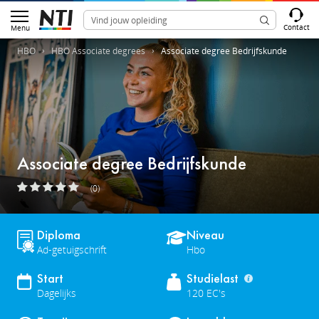
Contact
Menu
HBO
HBO Associate degrees
Associate degree Bedrijfskunde
Associate degree Bedrijfskunde
(0)
Diploma
Niveau
Ad-getuigschrift
Hbo
Start
Studielast
Dagelijks
120 EC's