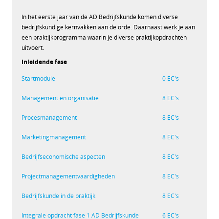
In het eerste jaar van de AD Bedrijfskunde komen diverse
bedrijfskundige kernvakken aan de orde. Daarnaast werk je aan
een praktijkprogramma waarin je diverse praktijkopdrachten
uitvoert.
Inleidende fase
Startmodule
0 EC's
Management en organisatie
8 EC's
Procesmanagement
8 EC's
Marketingmanagement
8 EC's
Bedrijfseconomische aspecten
8 EC's
Projectmanagementvaardigheden
8 EC's
Bedrijfskunde in de praktijk
8 EC's
Integrale opdracht fase 1 AD Bedrijfskunde
6 EC's