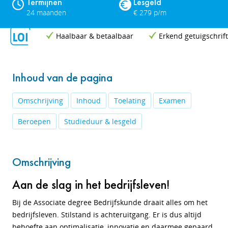
Termijnen
Lesgeld
24 maanden
€ 279 p/m
Haalbaar & betaalbaar
Erkend getuigschrift
Inhoud van de pagina
Omschrijving
Inhoud
Toelating
Examen
Beroepen
Studieduur & lesgeld
Omschrijving
Aan de slag in het bedrijfsleven!
Bij de Associate degree Bedrijfskunde draait alles om het
bedrijfsleven. Stilstand is achteruitgang. Er is dus altijd
behoefte aan optimalisatie, innovatie en daarmee gepaard