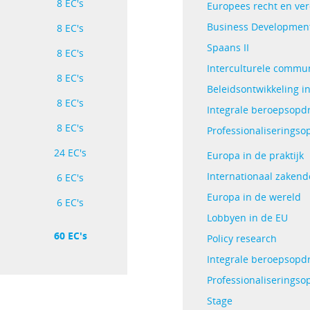
8 EC's
Europees recht en ve
Business Developmen
8 EC's
Spaans II
8 EC's
Interculturele commun
8 EC's
Beleidsontwikkeling i
8 EC's
Integrale beroepsopdr
8 EC's
Professionaliseringso
24 EC's
Europa in de praktijk
Internationaal zake
6 EC's
Europa in de wereld
6 EC's
Lobbyen in de EU
60 EC's
Policy research
Integrale beroepsopdr
Professionaliseringso
Stage