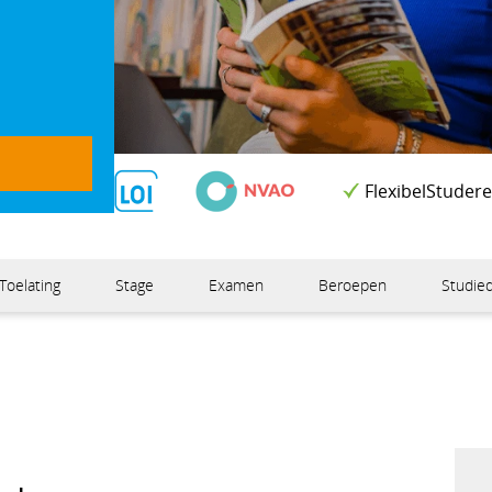
FlexibelStuder
Toelating
Stage
Examen
Beroepen
Studied