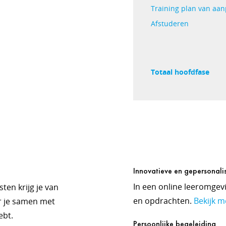
Training plan van aanp
Afstuderen
Totaal hoofdfase
Innovatieve en gepersonali
In een online leeromgevi
ten krijg je van
en opdrachten.
Bekijk m
r je samen met
ebt.
Persoonlijke begeleiding