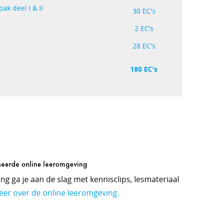
ak deel I & II
30 EC's
2 EC's
28 EC's
180 EC's
seerde online leeromgeving
ng ga je aan de slag met kennisclips, lesmateriaal
eer over de online leeromgeving.