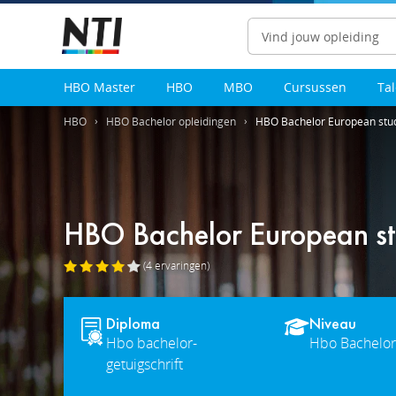
Zoeken
HBO Master
HBO
MBO
Cursussen
Ta
HBO
HBO Bachelor opleidingen
HBO Bachelor European stu
HBO Bachelor European st
(4
ervaringen
)
Diploma
Niveau
Hbo bachelor-
Hbo Bachelor
getuigschrift