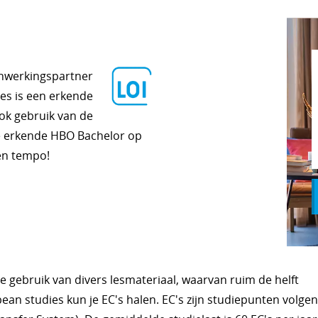
enwerkingspartner
es is een erkende
ook gebruik van de
ze erkende HBO Bachelor op
 en tempo!
 gebruik van divers lesmateriaal, waarvan ruim de helft
pean studies kun je EC's halen. EC's zijn studiepunten volge