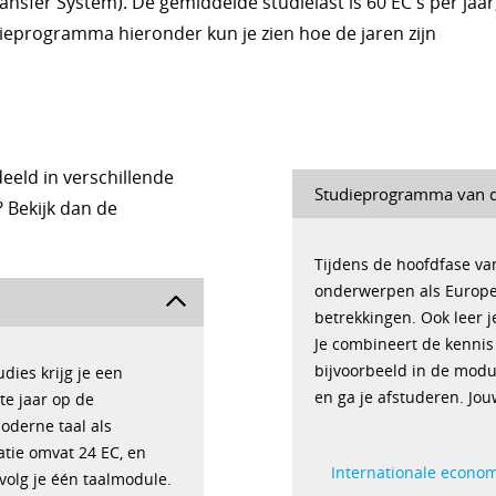
sfer System). De gemiddelde studielast is 60 EC's per jaar
tudieprogramma hieronder kun je zien hoe de jaren zijn
deeld in verschillende
Studieprogramma van d
 Bekijk dan de
Tijdens de hoofdfase va
onderwerpen als Europe
betrekkingen. Ook leer 
Je combineert de kennis
bijvoorbeeld in de modul
dies krijg je een
en ga je afstuderen. Jou
ste jaar op de
moderne taal als
satie omvat 24 EC, en
Internationale econo
 volg je één taalmodule.