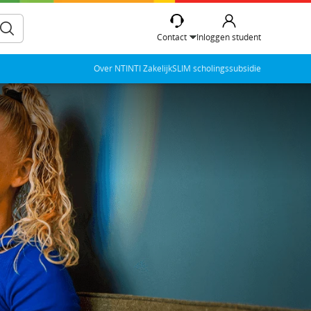
Contact
Inloggen student
Over NTI
NTI Zakelijk
SLIM scholingssubsidie