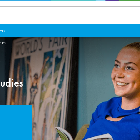
len
dies
udies