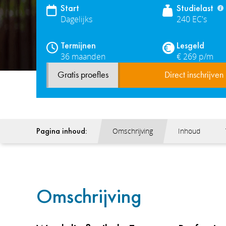
Start
Studielast
Dagelijks
240 EC's
Termijnen
Lesgeld
36 maanden
€ 269 p/m
Gratis proefles
Direct inschrijven
Pagina inhoud:
Omschrijving
Inhoud
Omschrijving